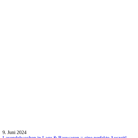
9. Juni 2024
Lavendelwochen in Lage & Bauwagen = eine perfekte Auszeit!