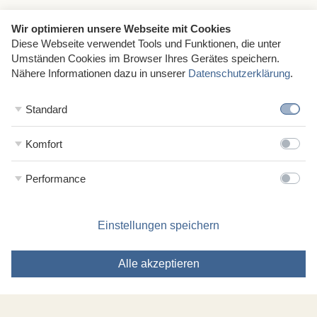
Wir optimieren unsere Webseite mit Cookies
Diese Webseite verwendet Tools und Funktionen, die unter
Umständen Cookies im Browser Ihres Gerätes speichern.
Nähere Informationen dazu in unserer
Datenschutzerklärung
.
Standard
Komfort
Performance
Einstellungen speichern
Mit ganzem Herzen dabei.
Alle akzeptieren
Wir lieben, was wir tun – und das mit geballter
Familienpower! Hier stellen wir uns gerne vor – neugierig?