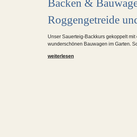
Backen & Bauwage
Roggengetreide und
Unser Sauerteig-Backkurs gekoppelt mit 
wunderschönen Bauwagen im Garten. So
Backen
weiterlesen
&
Bauwagen:
Backen
aus
Roggengetreide
und
Dinkelgetreide