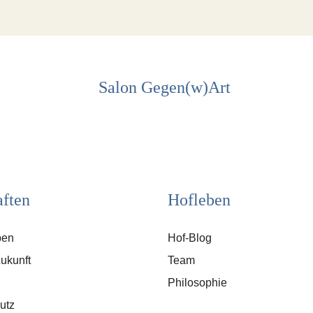
Salon Gegen(w)Art
ften
Hofleben
ben
Hof-Blog
Zukunft
Team
Philosophie
utz