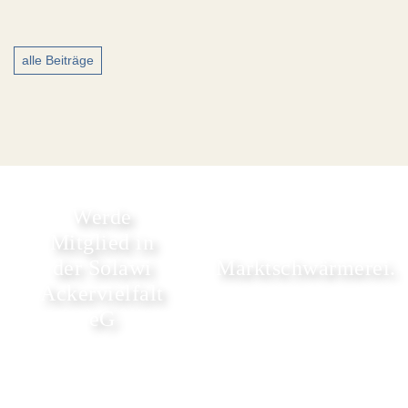
alle Beiträge
Werde
Mitglied in
der Solawi
Marktschwärmerei.
Ackervielfalt
eG